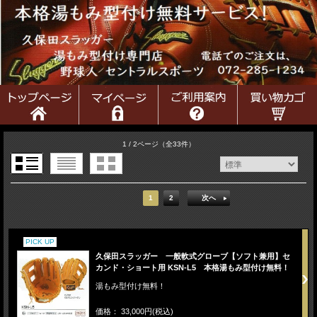
1 / 2ページ
（全33件）
1
2
次へ
PICK UP
久保田スラッガー 一般軟式グローブ【ソフト兼用】セ
カンド・ショート用 KSN-L5 本格湯もみ型付け無料！
湯もみ型付け無料！
価格： 33,000円(税込)