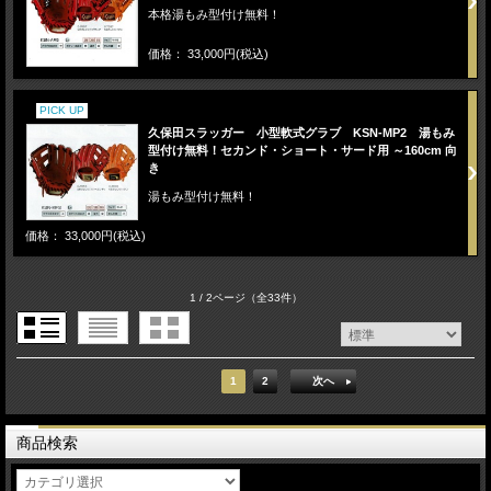
本格湯もみ型付け無料！
価格： 33,000円(税込)
PICK UP
久保田スラッガー 小型軟式グラブ KSN-MP2 湯もみ
型付け無料！セカンド・ショート・サード用 ～160cm 向
き
湯もみ型付け無料！
価格： 33,000円(税込)
1 / 2ページ
（全33件）
1
2
次へ
商品検索