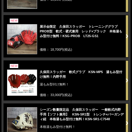
NEW
展示会限定 久保田スラッガー トレーニンググラブ
PROB型 軟式・硬式兼用 レッド×ブラック 本格湯も
み型付け無料！KSG-PROB LT25-GS1
価格： 18,700円(税込)
NEW
久保田スラッガー 軟式グラブ KSN-MP5 湯もみ型付
け無料！内野手用
湯もみ型付け無料！
価格： 33,000円(税込)
シーズン数量限定品 久保田スラッガー 一般軟式内野
手用【ソフト兼用】 KSN-SR1型 トレンチ×バーガンデ
ィ紐 本格湯もみ型付け無料！KSN-SR1-C7548
本格湯もみ型付け無料！