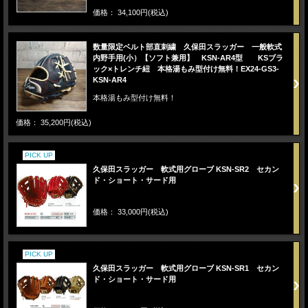
価格： 34,100円(税込)
数量限定ベルト部直刺繍 久保田スラッガー 一般軟式
内野手用(小）【ソフト兼用】 KSN-AR4型 KSブラ
ック×トレンチ紐 本格湯もみ型付け無料！EX24-GS3-
KSN-AR4
本格湯もみ型付け無料！
価格： 35,200円(税込)
PICK UP
久保田スラッガー 軟式用グローブ KSN-SR2 セカン
ド・ショート・サード用
価格： 33,000円(税込)
PICK UP
久保田スラッガー 軟式用グローブ KSN-SR1 セカン
ド・ショート・サード用