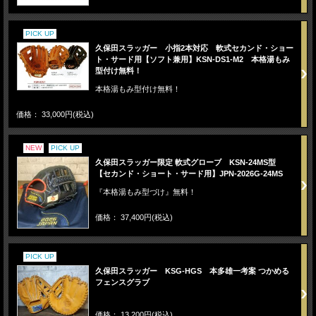
PICK UP
久保田スラッガー 小指2本対応 軟式セカンド・ショー
ト・サード用【ソフト兼用】KSN-DS1-M2 本格湯もみ
型付け無料！
本格湯もみ型付け無料！
価格： 33,000円(税込)
NEW
PICK UP
久保田スラッガー限定 軟式グローブ KSN-24MS型
【セカンド・ショート・サード用】JPN-2026G-24MS
『本格湯もみ型づけ』無料！
価格： 37,400円(税込)
PICK UP
久保田スラッガー KSG-HGS 本多雄一考案 つかめる
フェンスグラブ
価格： 13,200円(税込)