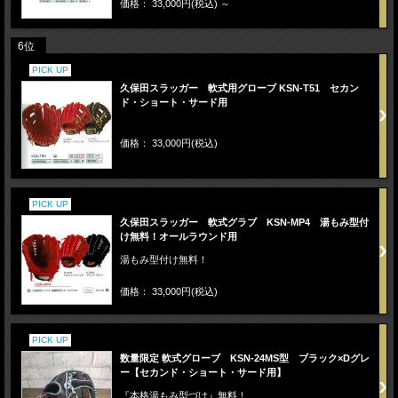
価格： 33,000円(税込)
～
6位
PICK UP
久保田スラッガー 軟式用グローブ KSN-T51 セカン
ド・ショート・サード用
価格： 33,000円(税込)
PICK UP
久保田スラッガー 軟式グラブ KSN-MP4 湯もみ型付
け無料！オールラウンド用
湯もみ型付け無料！
価格： 33,000円(税込)
PICK UP
数量限定 軟式グローブ KSN-24MS型 ブラック×Dグレ
ー【セカンド・ショート・サード用】
『本格湯もみ型づけ』無料！