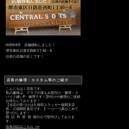
H30年8月 店舗移転しました！
堺市東区日置荘西町1丁40－6
以前の店舗の近くです！
店長の修理・カスタム等のご紹介
こんにちは！店長です。
私の趣味は、グラブの湯もみ型付け・修理・ス
パイク縫いP・修理です！型付けや修理のご依頼
お待ちしております！
【当店の型づけは久保田スラッガー福岡支店
長 江頭師匠直伝です。】一つ一つ真心こめて
型づけします！
我 以 外 皆 我 師の心で型付けしておりま
す。
店長日記はこちら >>