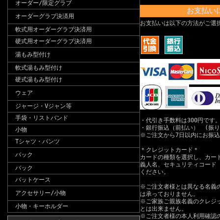
オーダー/限定グラブ
お支払い
オーダーグラブ決済用
お支払いは以下の方法がご選
軟式用オーダーグラブ決済用
硬式用オーダーグラブ決済用
湯もみ型付け
軟式湯もみ型付け
硬式湯もみ型付け
ウェア
ジャージ・Vジャン等
手袋・リストバンド
・代引き手数料は300円です
・銀行振込（前払い） (振
小物
※ご注文から7日以内にお振
Tシャツ・パンツ
＊クレジットカード＊
バック
カードの種類を選択し、カー
義人名、セキュリティコード
バック
ください。
バットケース
※ご注文者様とは異なる名義
アクセサリー/小物
は承っておりません。
※ご家族ご親族名義のクレジ
小物・キーホルダー
とは出来ません。
※ご注文者様の本人利用確認