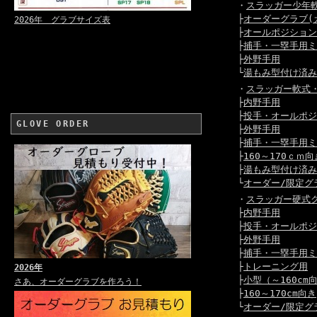
・
スラッガー少年
├
オーダーグラブ(
2026年 グラブサイズ表
├
オールポジション
├
捕手・一塁手用ミ
├
外野手用
└
湯もみ型付け済み
・
スラッガー軟式
├
内野手用
├
投手・オールポジ
GLOVE ORDER
├
外野手用
├
捕手・一塁手用ミ
├
160～170ｃｍ向
├
湯もみ型付け済み
└
オーダー/限定グ
・
スラッガー硬式
├
内野手用
├
投手・オールポジ
├
外野手用
├
捕手・一塁手用ミ
├
トレーニング用
2026年
├
小型（～160cm
さあ、オーダーグラブを作ろう！
├
160～170cm向き
└
オーダー/限定グ