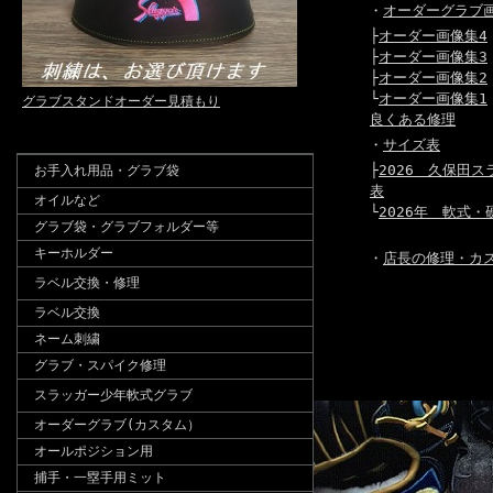
・
オーダーグラブ
├
オーダー画像集4
├
オーダー画像集3
├
オーダー画像集2
└
オーダー画像集1
グラブスタンドオーダー見積もり
良くある修理
・
サイズ表
├
2026 久保田
お手入れ用品・グラブ袋
表
オイルなど
└
2026年 軟式
グラブ袋・グラブフォルダー等
キーホルダー
・
店長の修理・カ
ラベル交換・修理
ラベル交換
ネーム刺繍
グラブ・スパイク修理
スラッガー少年軟式グラブ
オーダーグラブ(カスタム）
オールポジション用
捕手・一塁手用ミット