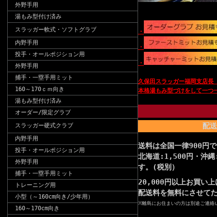
外野手用
湯もみ型付け済み
スラッガー軟式・ソフトグラブ
・
内野手用
・
投手・オールポジション用
・
外野手用
捕手・一塁手用ミット
久保田スラッガー福岡支店長
160～170ｃｍ向き
本格湯も
み型づけをして一つ
湯もみ型付け済み
オーダー/限定グラブ
配送
スラッガー硬式クラブ
内野手用
送料は全国一律900円
投手・オールポジション用
北海道:1,500円・沖縄
外野手用
す。(税別）
捕手・一塁手用ミット
20,000円以上お買い
トレーニング用
配送料を無料にさせて
小型（～160cm向き/少年用）
※離島にお住まいの方は別途ご連絡
160～170cm向き