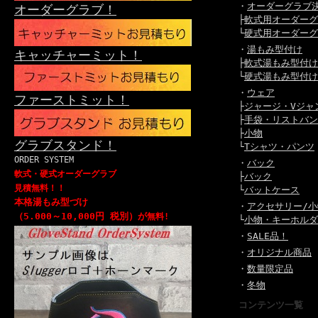
・
オーダーグラブ
オーダーグラブ！
├
軟式用オーダーグ
└
硬式用オーダーグ
・
湯もみ型付け
キャッチャーミット！
├
軟式湯もみ型付け
└
硬式湯もみ型付け
・
ウェア
ファーストミット！
├
ジャージ・Vジャ
├
手袋・リストバン
├
小物
グラブスタンド！
└
Tシャツ・パンツ
ORDER SYSTEM
・
バック
軟式・硬式オーダーグラブ
├
バック
見積無料！！
└
バットケース
本格湯もみ型づけ
・
アクセサリー/小
（5.000～10,000円 税別）が
無料!
└
小物・キーホルダ
・
SALE品！
・
オリジナル商品
・
数量限定品
・
冬物
コンテンツ一覧