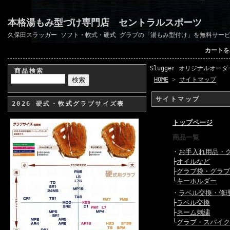
本格湯もみ型づけ専門店 セントラルスポーツ
久保田スラッガー ソフト・軟式・硬式 グラブの「湯もみ型付け」を無料サー
カートを
Slugger オリジナルオー
商品検索
HOME
>
サイトマップ
サイトマップ
2026 硬式・軟式グラブサイズ表
トップページ
商品一覧
・
お手入れ用品・
├
オイルなど
├
グラブ袋・グラブ
└
キーホルダー
・
ラベル交換・修
├
ラベル交換
├
ネーム刺繍
└
グラブ・スパイク