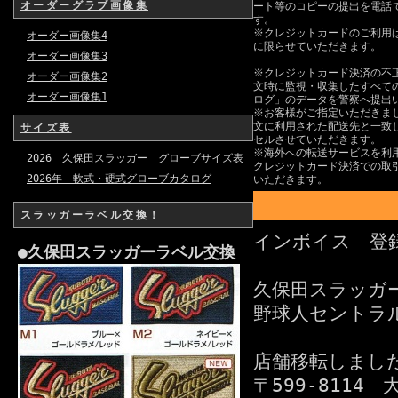
オーダーグラブ画像集
ート等のコピーの提出を電話
す。
※クレジットカードのご利用
オーダー画像集4
に限らせていただきます。
オーダー画像集3
※クレジットカード決済の不
オーダー画像集2
文時に監視・収集したすべての
オーダー画像集1
ログ」のデータを警察へ提出
※お客様がご指定いただきま
文に利用された配送先と一致
サイズ表
セルさせていただきます。
※海外への転送サービスを利
2026 久保田スラッガー グローブサイズ表
クレジットカード決済での取
2026年 軟式・硬式グローブカタログ
いただきます。
スラッガーラベル交換！
インボイス 登録番
●久保田スラッガーラベル交換
久保田スラッガ
野球人セントラ
店舗移転しまし
〒599-8114