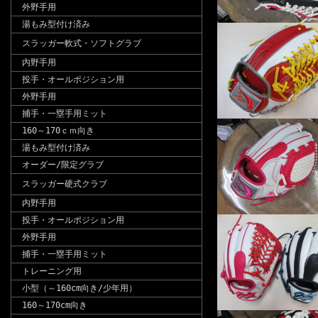
外野手用
湯もみ型付け済み
スラッガー軟式・ソフトグラブ
内野手用
投手・オールポジション用
外野手用
捕手・一塁手用ミット
160～170ｃｍ向き
湯もみ型付け済み
オーダー/限定グラブ
スラッガー硬式クラブ
内野手用
投手・オールポジション用
外野手用
捕手・一塁手用ミット
トレーニング用
小型（～160cm向き/少年用）
160～170cm向き