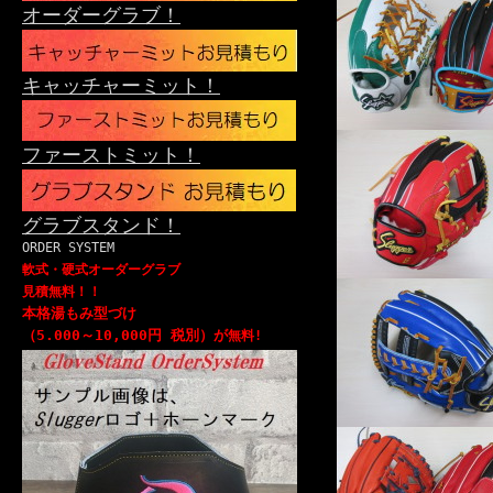
オーダーグラブ！
キャッチャーミット！
ファーストミット！
グラブスタンド！
ORDER SYSTEM
軟式・硬式オーダーグラブ
見積無料！！
本格湯もみ型づけ
（5.000～10,000円 税別）が
無料!