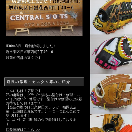
H30年8月 店舗移転しました！
堺市東区日置荘西町1丁40－6
以前の店舗の近くです！
店長の修理・カスタム等のご紹介
こんにちは！店長です。
私の趣味は、グラブの湯もみ型付け・修理・ス
パイク縫いP・修理です！型付けや修理のご依頼
お待ちしております！
【当店の型づけは久保田スラッガー福岡支店
長 江頭師匠直伝です。】一つ一つ真心こめて
型づけします！
我 以 外 皆 我 師の心で型付けしておりま
す。
店長日記はこちら >>