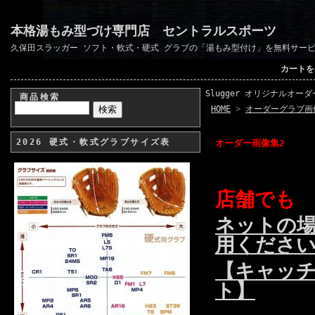
本格湯もみ型づけ専門店 セントラルスポーツ
久保田スラッガー ソフト・軟式・硬式 グラブの「湯もみ型付け」を無料サー
カートを
Slugger オリジナルオー
商品検索
HOME
>
オーダーグラブ画
2026 硬式・軟式グラブサイズ表
オーダー画像集2
店舗でも
ネットの
用くださ
【キャッ
ト】