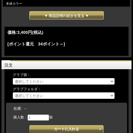
本体カラー
ブラック・ブルー・ネイビー・レッド
▼ 商品説明の続きを見る ▼
限定グラブ袋：ホワイト・グレー・ピンク（限定品）
限定グラブフォルダー：ホワイト（限定品）
価格:
3,400円
(税込)
刺繍マーク付き
グラブフォルダーは大切なグラブの型くづれ防止に！おススメです！
[ポイント還元 34ポイント～]
注文
グラブ袋：
グラブフォルダ：
在庫:
－
購入数：
個