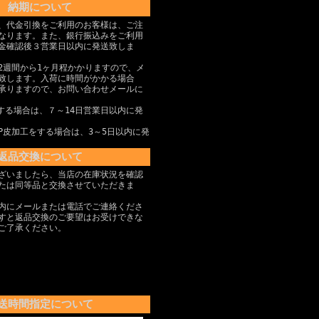
納期について
、代金引換をご利用のお客様は、ご注
なります。また、銀行振込みをご利用
金確認後３営業日以内に発送致しま
2週間から1ヶ月程かかりますので、メ
致します。入荷に時間がかかる場合
承りますので、お問い合わせメールに
する場合は、７～14日営業日以内に発
P皮加工をする場合は、3～5日以内に発
返品交換について
ざいましたら、当店の在庫状況を確認
たは同等品と交換させていただきま
内にメールまたは電話でご連絡くださ
すと返品交換のご要望はお受けできな
ご了承ください。
送時間指定について