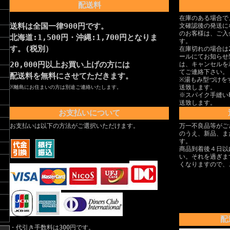
配送料
在庫のある場合で
送料は全国一律900円です。
文確認後の発送に
のお客様は、ご入
北海道:1,500円・沖縄:1,700円となりま
す。
す。(税別）
在庫切れの場合は
ールにてお知らせ
20,000円以上お買い上げの方には
は、キャンセルを
てご連絡下さい。
配送料を無料にさせてただきます。
※湯もみ型づけを
送致します。
※離島にお住まいの方は別途ご連絡いたします。
※スパイク手縫い
送致します。
お支払いについて
お支払いは以下の方法がご選択いただけます。
万一不良品等がご
のうえ、新品、ま
す。
商品到着後４日以
い。それを過ぎま
くなりますので、
配
・代引き手数料は300円です。