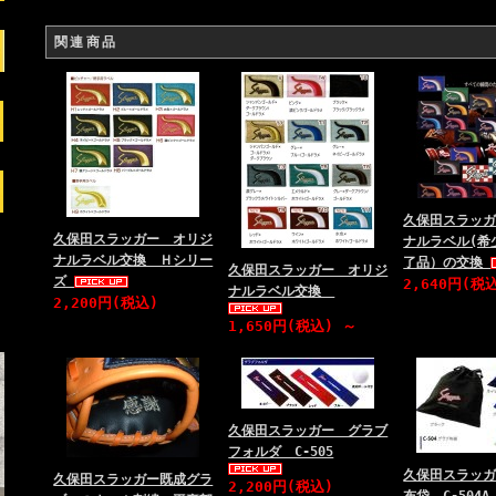
関連商品
久保田スラッ
久保田スラッガー オリジ
ナルラベル(希
ナルラベル交換 Ｈシリー
了品）の交換
久保田スラッガー オリジ
ズ
2,640円(税
ナルラベル交換
2,200円(税込)
1,650円(税込)
～
久保田スラッガー グラブ
フォルダ C-505
久保田スラッ
久保田スラッガー既成グラ
2,200円(税込)