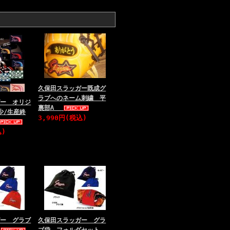
久保田スラッガー既成グ
ラブへのネーム刺繍 平
ガー オリジ
裏部A
少/生産終
3,990円(税込)
込)
ガー グラブ
久保田スラッガー グラ