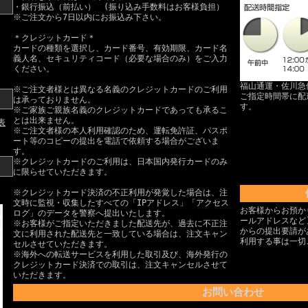
・銀行振込（前払い） (振り込み手数料はお客様負担）
※ご注文から7日以内にお振込み下さい。
＊クレジットカード＊
カードの種類を選択し、カード番号、有効期限、カード名
義人名、セキュリティコード（必要な場合のみ）をご入力
ください。
福山通運・佐川急
※ご注文者様とは異なる名義のクレジットカードのご利用
ご指定時間帯に配
は承っておりません。
す。
※ご家族ご親族名義のクレジットカードであっても承るこ
とは出来ません。
表
※ご注文者様の本人利用確認のため、運転免許証、パスポ
ート等のコピーの提出を電話で依頼する場合がございま
す。
※クレジットカードのご利用は、日本国内発行カードのみ
に限らせていただきます。
※クレジットカード決済の不正利用が発覚した場合は、注
文時に監視・収集したすべての「IPアドレス」「アクセス
お客様からお預か
ログ」のデータを警察へ提出いたします。
ールアドレスなど
※お客様がご指定いただきました配送先が、過去に不正注
からの提出要請が
文に利用された配送先と一致している場合は、注文キャン
利用する事は一切
セルさせていただきます。
※海外への転送サービスを利用した取引及び、海外発行の
クレジットカード決済での取引は、注文キャンセルさせて
いただきます。
お問い合わせ