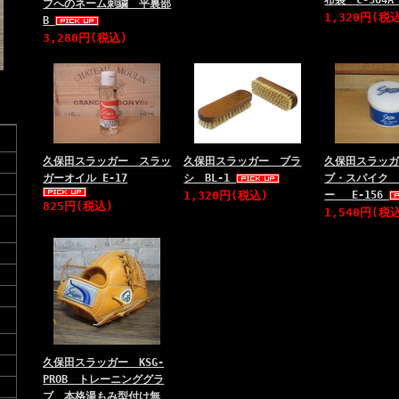
布袋 C-504
ブへのネーム刺繍 平裏部
1,320円(税
B
3,280円(税込)
久保田スラッガー スラッ
久保田スラッガー ブラ
久保田スラッ
ガーオイル E-17
シ BL-1
ブ・スパイク
1,320円(税込)
ー E-156
825円(税込)
1,540円(税
久保田スラッガー KSG-
PROB トレーニンググラ
ブ 本格湯もみ型付け無