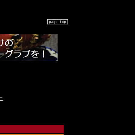
page top
ー