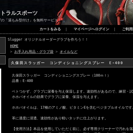
ントラルスポーツ
ブの「湯もみ型付け」を無料サービス！
カートをみる
｜
マイページへログイン
｜
ご利用
Slugger オリジナルオーダーグラブを作ろう！！
HOME
>
お手入れ用品・グラブ袋
>
オイルなど
久保田スラッガー コンディショニングスプレー E-400
久保田スラッガー コンディショニングスプレー（100ｍｌ）
品番：E-400
ベトつかず、グラブに栄養を与え保湿します。速効性があるので、練習・試
ホホバオイルの効果でグラブに栄養、保湿を与えます。
ホホバオイルは、17種のアミノ酸、ビタミンEを含むベジタブルオイルです
革に適度に浸透、速効性があり軽いタッチに仕上がります。
【使用方法】本品を使用していただく前に、必ず専用クリーナーで汚れを落