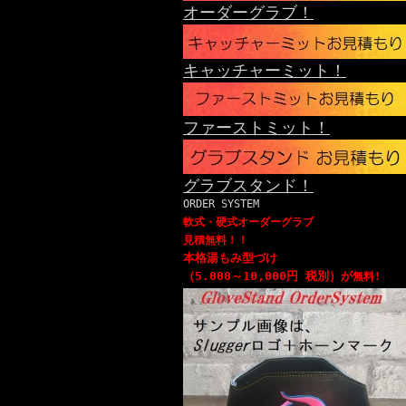
オーダーグラブ！
キャッチャーミット！
ファーストミット！
グラブスタンド！
ORDER SYSTEM
軟式・硬式オーダーグラブ
見積無料！！
本格湯もみ型づけ
（5.000～10,000円 税別）が
無料!