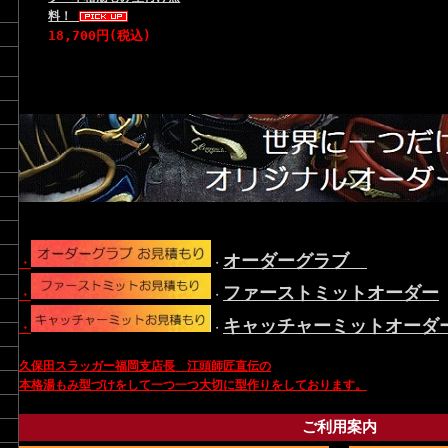
料！
18,700円(税込)
オーダーグラブ
・
・
ファーストミットオーダー
・
・
キャッチャーミットオーダ
・
・
久保田スラッガー福岡支店長 江頭師匠直伝の
本格湯も
み型づけをして一つ一つ大切に型作りをしております。
ご利用案内