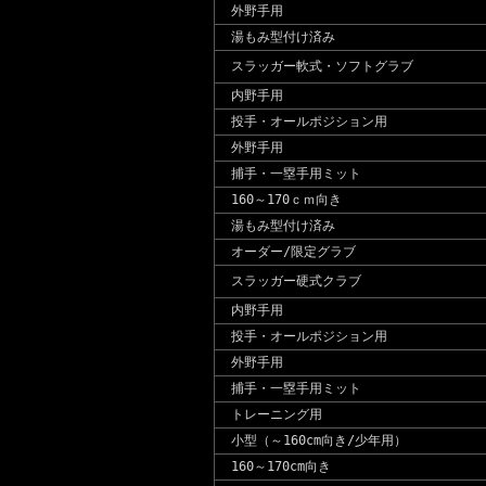
外野手用
湯もみ型付け済み
スラッガー軟式・ソフトグラブ
内野手用
投手・オールポジション用
外野手用
捕手・一塁手用ミット
160～170ｃｍ向き
湯もみ型付け済み
オーダー/限定グラブ
スラッガー硬式クラブ
内野手用
投手・オールポジション用
外野手用
捕手・一塁手用ミット
トレーニング用
小型（～160cm向き/少年用）
160～170cm向き