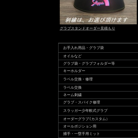
グラブスタンドオーダー見積もり
お手入れ用品・グラブ袋
オイルなど
グラブ袋・グラブフォルダー等
キーホルダー
ラベル交換・修理
ラベル交換
ネーム刺繍
グラブ・スパイク修理
スラッガー少年軟式グラブ
オーダーグラブ(カスタム）
オールポジション用
捕手・一塁手用ミット