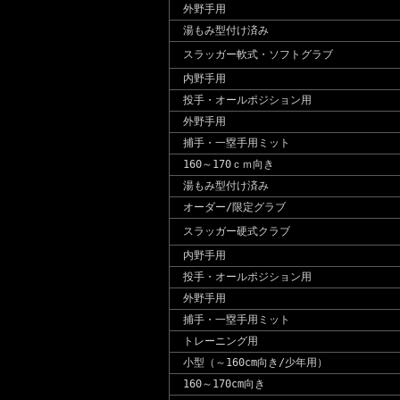
外野手用
湯もみ型付け済み
スラッガー軟式・ソフトグラブ
内野手用
投手・オールポジション用
外野手用
捕手・一塁手用ミット
160～170ｃｍ向き
湯もみ型付け済み
オーダー/限定グラブ
スラッガー硬式クラブ
内野手用
投手・オールポジション用
外野手用
捕手・一塁手用ミット
トレーニング用
小型（～160cm向き/少年用）
160～170cm向き