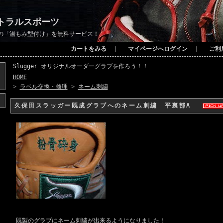
トラルスポーツ
の「湯もみ型付け」を無料サービス！
カートをみる
｜
マイページへログイン
｜
ご利
Slugger オリジナルオーダーグラブを作ろう！！
HOME
>
ラベル交換・修理
>
ネーム刺繍
久保田スラッガー既成グラブへのネーム刺繍 平裏部A
既製のグラブにネーム刺繍が出来るようになりました！