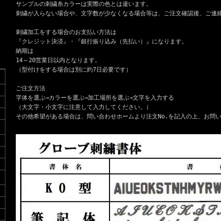
サンプルの刺繍糸カラーは実際の色とは違います。
刺繍が入らない場合や、文字数が少なくなる場合等は、ご注文確認後、ご連
刺繍加工をする場合のお支払い方法は
『クレジット決済』・『銀行振り込み（先払い）』になります。
納期は
14～20営業日以内となります。
（型付けをする場合は別に約7日必要です）
ご注文方法
字体を選ぶ→カラーを選ぶ→加工場所を選ぶ→文字を入力する
（大文字・小文字に注意して入力してください。）
その他希望がある場合は、問い合わせホームより注文No.を記入の上、お問