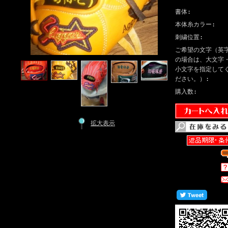
書体:
本体糸カラー:
刺繍位置:
ご希望の文字（英
の場合は、大文字
小文字を指定して
ださい。）:
購入数:
拡大表示