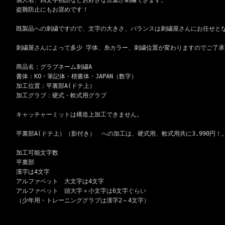
盗難防止にもお奨めです！
既製品への刺繍ですので、文字の大きさ、バランスは刺繍屋さんにお任せと
刺繍屋さんによって多少 字体、糸カラー、刺繍位置が変わりますのでご了承
商品名：グラブネーム刺繍A
書体：KO・筆記体・楷書体・JAPAN（数字）
加工位置：平裏部A(ドテ上）
加工グラブ：硬式・軟式用グラブ
キャッチャーミットは構造上加工できません。
平裏部A(ドテ上）（影付き） への加工は、硬式用、軟式用共に3,990円！
加工可能文字数
平裏部
漢字は4文字
アルファベット 大文字は4文字
アルファベット 頭大字＋小文字は6文字ぐらい
（少年用・トレーニンググラブは漢字2～4文字）