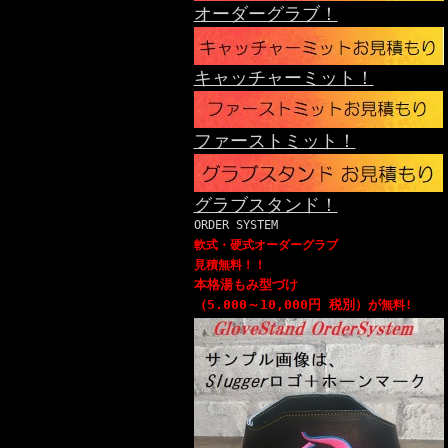
オーダーグラブ！
キャッチャーミット！
ファーストミット！
グラブスタンド！
ORDER SYSTEM
軟式・硬式オーダーグラブ
見積無料！！
本格湯もみ型づけ
（5.000～10,000円 税別）が
無料!